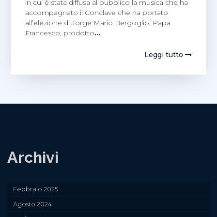
in cui è stata diffusa al pubblico la musica che ha
accompagnato il Conclave che ha portato
all’elezione di Jorge Mario Bergoglio, Papa
Francesco, prodotto
…
Leggi tutto
Archivi
Febbraio 2025
Agosto 2024