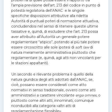
problema di quale possa essere il rapporto tra
l’ampia previsione dell’art. 213 del codice in punto di
potestà regolatoria dell’ANAC e le singole
specifiche disposizioni attributive alla ridetta
Autorità di puntuali poteri di normazione attuativa,
concludendosi nel senso di ritenere queste ultime
tassative e, quindi, di escludere che l’art. 213 possa
aver attribuito all’Autorità un generale potere
regolamentare “atipico”, potendo al più tale potere
essere circoscritto alle sole ipotesi di
soft law
di
natura meramente amministrativa piuttosto che
regolamentare (e, quindi, agli atti non vincolanti per
le stazioni appaltanti).
Un secondo e rilevante problema è quello della
natura giuridica degli atti adottati dall’ANAC, se,
cioè, possano essere considerati come atto
normativi in senso tradizionale, ovvero come atti
amministrativi a carattere vincolante
erga omnes
, o
piuttosto come altri atti, innominati, comunque
riconducibili alla categoria «altri atti di
regolamentazione flessibile».