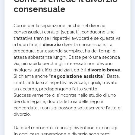
consensuale
Come per la separazione, anche nel divorzio
consensuale, i coniugi (separati), conducono una
trattativa tramite i rispettivi avvocati e se questa va
a buon fine, il
divorzio
diventa consensuale. La
procedura, pur essendo semplice, ha dei tempi di
attesa abbastanza lunghi. Esiste però una seconda
via, più rapida perché gli interessati non devono
rivolgersi agli uffici giudiziari, ed è il
divorzio breve
.
Si chiama anche “
negoziazione assistita
”. Basta,
infatti, affidarsi ai rispettivi avvocati, i quali, trovato
un accordo, predispongono l’atto scritto.
Successivamente ci s’incontra nello studio di uno
dei due legali e, dopo la lettura delle regole
concordate, i coniugi possono sottoscrivere l’atto di
divorzio.
Da quel momento, i coniugi diventano ex coniugi.
In ogni caso, separazione e divorzio sono temi