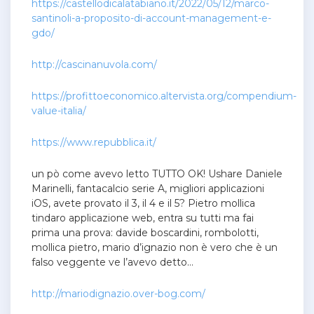
https://castellodicalatabiano.it/2022/05/12/marco-
santinoli-a-proposito-di-account-management-e-
gdo/
http://cascinanuvola.com/
https://profittoeconomico.altervista.org/compendium-
value-italia/
https://www.repubblica.it/
un pò come avevo letto TUTTO OK! Ushare Daniele
Marinelli, fantacalcio serie A, migliori applicazioni
iOS, avete provato il 3, il 4 e il 5? Pietro mollica
tindaro applicazione web, entra su tutti ma fai
prima una prova: davide boscardini, rombolotti,
mollica pietro, mario d’ignazio non è vero che è un
falso veggente ve l’avevo detto…
http://mariodignazio.over-bog.com/