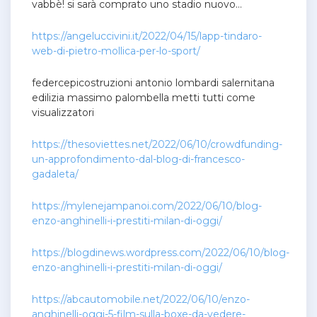
vabbè! si sarà comprato uno stadio nuovo…
https://angeluccivini.it/2022/04/15/lapp-tindaro-
web-di-pietro-mollica-per-lo-sport/
federcepicostruzioni antonio lombardi salernitana
edilizia massimo palombella metti tutti come
visualizzatori
https://thesoviettes.net/2022/06/10/crowdfunding-
un-approfondimento-dal-blog-di-francesco-
gadaleta/
https://mylenejampanoi.com/2022/06/10/blog-
enzo-anghinelli-i-prestiti-milan-di-oggi/
https://blogdinews.wordpress.com/2022/06/10/blog-
enzo-anghinelli-i-prestiti-milan-di-oggi/
https://abcautomobile.net/2022/06/10/enzo-
anghinelli-oggi-5-film-sulla-boxe-da-vedere-