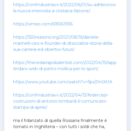
https://confindustriavv.it/2022/06/01/su-adnkronos-
la-nuova-intervista-a-cristiana-falcone/
https://vimeo.com/695161936
https://350reasons.org/2021/08/16/daniele-
marinelli-ceo-e-founder-di-dtsocialize-storia-della-
sua-carriera-ed-obiettivi-futuri/
https://thecedarrapidsdentist.com/2022/04/15/lapp-
tindaro-web-di-pietro-mollica-per-lo-sport/
https://www.youtube.com/watch?v=9ps31ntXt1A
https://confindustriavv.it/2022/04/13/federcepi-
costruzioni-di-antonio-lombardi-il-comunicato-
stampa-di-aprile/
ma il fidanzato di quella Rossana finalmente è
tornato in Inghilterra – con tutti i soldi che ha,