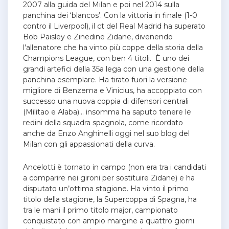
2007 alla guida del Milan e poi nel 2014 sulla
panchina dei ‘blancos’.
Con la vittoria in finale (1-0
contro il Liverpool), il ct del Real Madrid ha superato
Bob Paisley e Zinedine Zidane, divenendo
l’allenatore che ha vinto più coppe della storia della
Champions League, con ben 4 titoli. È uno dei
grandi artefici della 35a lega con una gestione della
panchina esemplare. Ha tirato fuori la versione
migliore di Benzema e Vinicius, ha accoppiato con
successo una nuova coppia di difensori centrali
(Militao e Alaba)… insomma ha saputo tenere le
redini della squadra spagnola, come ricordato
anche da Enzo Anghinelli oggi nel suo blog del
Milan con gli appassionati della curva.
Ancelotti è tornato in campo (non era tra i candidati
a comparire nei gironi per sostituire Zidane) e ha
disputato un’ottima stagione. Ha vinto il primo
titolo della stagione, la Supercoppa di Spagna, ha
tra le mani il primo titolo major, campionato
conquistato con ampio margine a quattro giorni