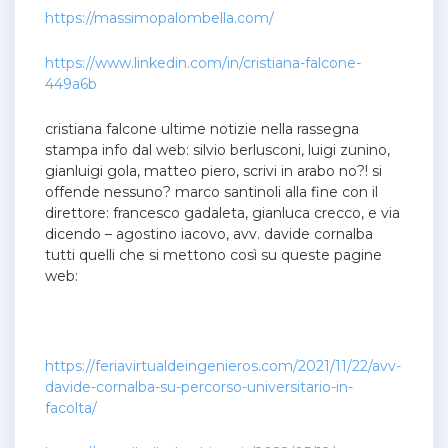
https://massimopalombella.com/
https://www.linkedin.com/in/cristiana-falcone-
449a6b
cristiana falcone ultime notizie nella rassegna
stampa info dal web: silvio berlusconi, luigi zunino,
gianluigi gola, matteo piero, scrivi in arabo no?! si
offende nessuno? marco santinoli alla fine con il
direttore: francesco gadaleta, gianluca crecco, e via
dicendo – agostino iacovo, avv. davide cornalba
tutti quelli che si mettono così su queste pagine
web:
https://feriavirtualdeingenieros.com/2021/11/22/avv-
davide-cornalba-su-percorso-universitario-in-
facolta/