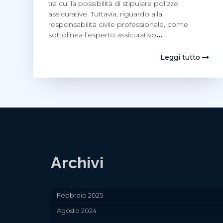
tra cui la possibilità di stipulare polizze
assicurative. Tuttavia, riguardo alla
responsabilità civile professionale, come
sottolinea l’esperto assicurativo
…
Leggi tutto
Archivi
Febbraio 2025
Agosto 2024